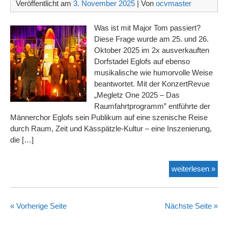
Veröffentlicht am
3. November 2025
| Von
ocvmaster
Was ist mit Major Tom passiert?
Diese Frage wurde am 25. und 26.
Oktober 2025 im 2x ausverkauften
Dorfstadel Eglofs auf ebenso
musikalische wie humorvolle Weise
beantwortet. Mit der KonzertRevue
„Megletz One 2025 – Das
Raumfahrtprogramm” entführte der
Männerchor Eglofs sein Publikum auf eine szenische Reise
durch Raum, Zeit und Kässpätzle-Kultur – eine Inszenierung,
die […]
30
weiterlesen »
Män
auf
Rau
« Vorherige Seite
Nächste Seite »
Mis