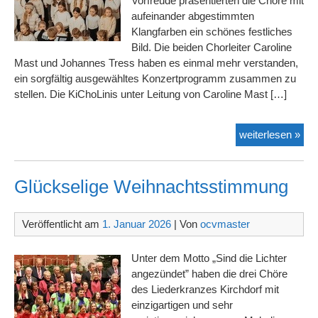
Vorfreude präsentierten die Chöre mit
aufeinander abgestimmten
Klangfarben ein schönes festliches
Bild. Die beiden Chorleiter Caroline
Mast und Johannes Tress haben es einmal mehr verstanden,
ein sorgfältig ausgewähltes Konzertprogramm zusammen zu
stellen. Die KiChoLinis unter Leitung von Caroline Mast […]
Wei
weiterlesen »
mit
Eng
Glückselige Weihnachtsstimmung
Veröffentlicht am
1. Januar 2026
| Von
ocvmaster
Unter dem Motto „Sind die Lichter
angezündet” haben die drei Chöre
des Liederkranzes Kirchdorf mit
einzigartigen und sehr