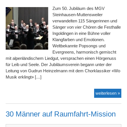
Zum 50. Jubiläum des MGV
Steinhausen-Muttensweiler
verwandelten 115 Sängerinnen und
Sänger von vier Chören die Festhalle
Ingoldingen in eine Bühne voller
Klangfarben und Emotionen.
Weltbekannte Popsongs und
Evergreens, harmonisch gemischt
mit alpenländischem Liedgut, versprachen einen Hörgenuss
für Leib und Seele. Der Jubiläumsverein begann unter der
Leitung von Gudrun Heinzelmann mit dem Chorklassiker «Wo
Musik erklingt» […]
Emo
weiterlesen »
Klä
und
Gän
30 Männer auf Raumfahrt-Mission