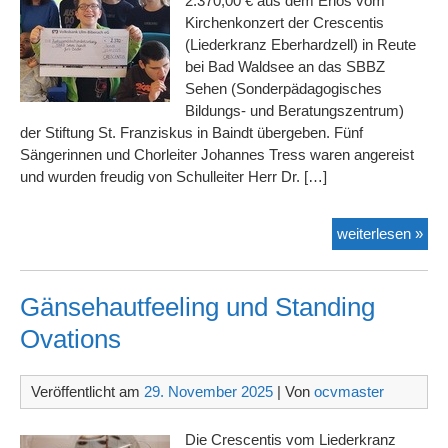
2.370,00 € aus dem Erlös vom
Kirchenkonzert der Crescentis
(Liederkranz Eberhardzell) in Reute
bei Bad Waldsee an das SBBZ
Sehen (Sonderpädagogisches
Bildungs- und Beratungszentrum)
der Stiftung St. Franziskus in Baindt übergeben. Fünf
Sängerinnen und Chorleiter Johannes Tress waren angereist
und wurden freudig von Schulleiter Herr Dr. […]
Cre
weiterlesen »
spe
für
The
Gänsehautfeeling und Standing
Ovations
Veröffentlicht am
29. November 2025
| Von
ocvmaster
Die Crescentis vom Liederkranz