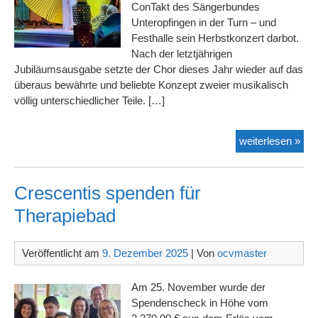
ConTakt des Sängerbundes
Unteropfingen in der Turn – und
Festhalle sein Herbstkonzert darbot.
Nach der letztjährigen
Jubiläumsausgabe setzte der Chor dieses Jahr wieder auf das
überaus bewährte und beliebte Konzept zweier musikalisch
völlig unterschiedlicher Teile. […]
We
weiterlesen »
der
Oz
zur
Crescentis spenden für
Sti
Therapiebad
wir
Veröffentlicht am
9. Dezember 2025
| Von
ocvmaster
Am 25. November wurde der
Spendenscheck in Höhe vom