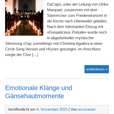
DaCapo, unter der Leitung von Ulrike
Marquart, zusammen mit dem
Stammchor zum Friedenskonzert in
die Kirche nach Uttenweiler geladen.
Nach dem fulminanten Einzug mit
«Gospelicious Prelude» wurde noch
in abgedunkelter mystischer
Stimmung «Say something» von Christina Aguilera in einer
Circle Song Version und «Kyrie» gesungen. Im Anschluss
sorgte der Chor […]
Fri
weiterlesen »
in
Utt
Emotionale Klänge und
Gänsehautmomente
Veröffentlicht am
6. November 2025
| Von
ocvmaster