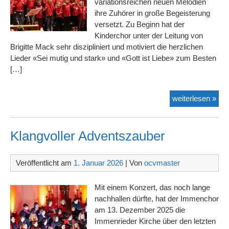
variationsreichen neuen Melodien
ihre Zuhörer in große Begeisterung
versetzt. Zu Beginn hat der
Kinderchor unter der Leitung von
Brigitte Mack sehr diszipliniert und motiviert die herzlichen
Lieder «Sei mutig und stark» und «Gott ist Liebe» zum Besten
[…]
Glü
weiterlesen »
Wei
Klangvoller Adventszauber
Veröffentlicht am
1. Januar 2026
| Von
ocvmaster
Mit einem Konzert, das noch lange
nachhallen dürfte, hat der Immenchor
am 13. Dezember 2025 die
Immenrieder Kirche über den letzten