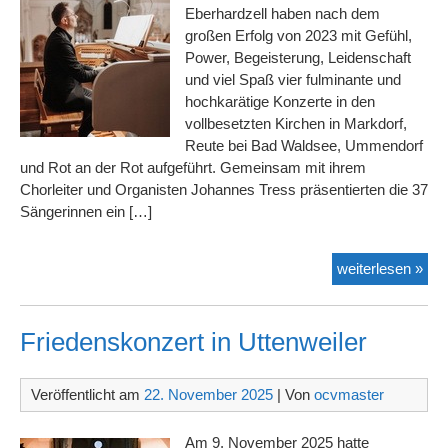
Eberhardzell haben nach dem
großen Erfolg von 2023 mit Gefühl,
Power, Begeisterung, Leidenschaft
und viel Spaß vier fulminante und
hochkarätige Konzerte in den
vollbesetzten Kirchen in Markdorf,
Reute bei Bad Waldsee, Ummendorf
und Rot an der Rot aufgeführt. Gemeinsam mit ihrem
Chorleiter und Organisten Johannes Tress präsentierten die 37
Sängerinnen ein […]
Gän
weiterlesen »
und
Sta
Ova
Friedenskonzert in Uttenweiler
Veröffentlicht am
22. November 2025
| Von
ocvmaster
Am 9. November 2025 hatte