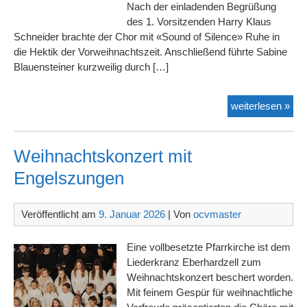
Nach der einladenden Begrüßung
des 1. Vorsitzenden Harry Klaus
Schneider brachte der Chor mit «Sound of Silence» Ruhe in
die Hektik der Vorweihnachtszeit. Anschließend führte Sabine
Blauensteiner kurzweilig durch […]
„fam
weiterlesen »
&
frie
–
Weihnachtskonzert mit
Wint
Engelszungen
Veröffentlicht am
9. Januar 2026
| Von
ocvmaster
Eine vollbesetzte Pfarrkirche ist dem
Liederkranz Eberhardzell zum
Weihnachtskonzert beschert worden.
Mit feinem Gespür für weihnachtliche