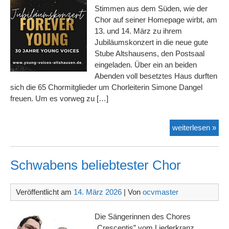
Stimmen aus dem Süden, wie der
Chor auf seiner Homepage wirbt, am
13. und 14. März zu ihrem
Jubiläumskonzert in die neue gute
Stube Altshausens, den Postsaal
eingeladen. Über ein an beiden
Abenden voll besetztes Haus durften
sich die 65 Chormitglieder um Chorleiterin Simone Dangel
freuen. Um es vorweg zu […]
For
weiterlesen »
you
–
30
Schwabens beliebtester Chor
Jah
you
Veröffentlicht am
14. März 2026
| Von
ocvmaster
voi
Die Sängerinnen des Chores
„Crescentis” vom Liederkranz