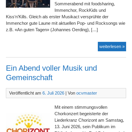
Sommerabend mit foodsharing,
Immenchor, RockKids und
Kiss‘n’Kills. Gleich als erster Musikact versprühte der
Immenchor gute Laune mit aktuellen Pop- und Rocksongs wie
z.B. «An guten Tagen» (Johannes Oerding), […]
See
weiterlesen »
für
alle
Ein Abend voller Musik und
Gemeinschaft
Veröffentlicht am
6. Juli 2026
| Von
ocvmaster
Mit einem stimmungsvollen
Chorkonzert begeisterte der
Liederkranz Chorizont am Samstag,
13. Juni 2026, sein Publikum im