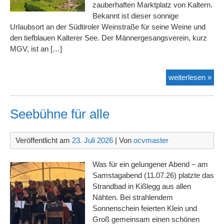
zauberhaften Marktplatz von Kaltern.
Bekannt ist dieser sonnige
Urlaubsort an der Südtiroler Weinstraße für seine Weine und
den tiefblauen Kalterer See. Der Männergesangsverein, kurz
MGV, ist an […]
Imm
weiterlesen »
in K
Seebühne für alle
Veröffentlicht am
23. Juli 2026
| Von
ocvmaster
Was für ein gelungener Abend – am
Samstagabend (11.07.26) platzte das
Strandbad in Kißlegg aus allen
Nähten. Bei strahlendem
Sonnenschein feierten Klein und
Groß gemeinsam einen schönen