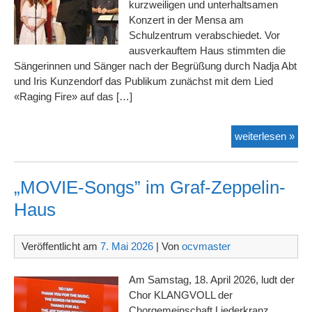
kurzweiligen und unterhaltsamen
Konzert in der Mensa am
Schulzentrum verabschiedet. Vor
ausverkauftem Haus stimmten die
Sängerinnen und Sänger nach der Begrüßung durch Nadja Abt
und Iris Kunzendorf das Publikum zunächst mit dem Lied
«Raging Fire» auf das […]
Vier
weiterlesen »
Ele
–
ein
„MOVIE-Songs” im Graf-Zeppelin-
Kla
Haus
Veröffentlicht am
7. Mai 2026
| Von
ocvmaster
Am Samstag, 18. April 2026, ludt der
Chor KLANGVOLL der
Chorgemeinschaft Liederkranz