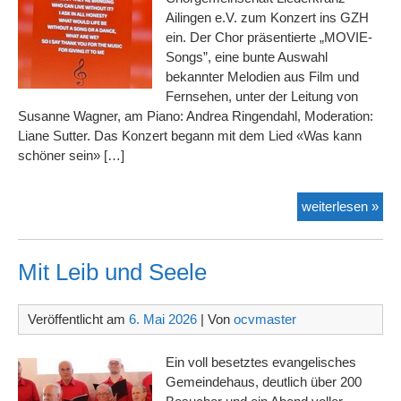
Ailingen e.V. zum Konzert ins GZH
ein. Der Chor präsentierte „MOVIE-
Songs”, eine bunte Auswahl
bekannter Melodien aus Film und
Fernsehen, unter der Leitung von
Susanne Wagner, am Piano: Andrea Ringendahl, Moderation:
Liane Sutter. Das Konzert begann mit dem Lied «Was kann
schöner sein» […]
„MO
weiterlesen »
Son
im
Gra
Mit Leib und Seele
Zep
Ha
Veröffentlicht am
6. Mai 2026
| Von
ocvmaster
Ein voll besetztes evangelisches
Gemeindehaus, deutlich über 200