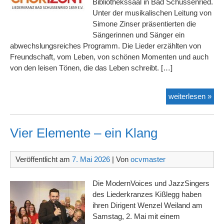
Bibliothekssaal in Bad Schussenried.
Unter der musikalischen Leitung von
Simone Zinser präsentierten die
Sängerinnen und Sänger ein
abwechslungsreiches Programm. Die Lieder erzählten von
Freundschaft, vom Leben, von schönen Momenten und auch
von den leisen Tönen, die das Leben schreibt. […]
Ein
weiterlesen »
Abe
voll
Mus
Vier Elemente – ein Klang
und
Gem
Veröffentlicht am
7. Mai 2026
| Von
ocvmaster
Die ModernVoices und JazzSingers
des Liederkranzes Kißlegg haben
ihren Dirigent Wenzel Weiland am
Samstag, 2. Mai mit einem