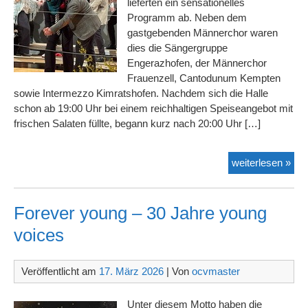
lieferten ein sensationelles
Programm ab. Neben dem
gastgebenden Männerchor waren
dies die Sängergruppe
Engerazhofen, der Männerchor
Frauenzell, Cantodunum Kempten
sowie Intermezzo Kimratshofen. Nachdem sich die Halle
schon ab 19:00 Uhr bei einem reichhaltigen Speiseangebot mit
frischen Salaten füllte, begann kurz nach 20:00 Uhr […]
Cho
weiterlesen »
in
Beu
Forever young – 30 Jahre young
voices
Veröffentlicht am
17. März 2026
| Von
ocvmaster
Unter diesem Motto haben die