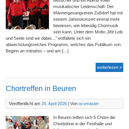
Besucher und ein Abend voller
musikalischer Leidenschaft: Der
Männergesangverein Zußdorf hat mit
seinem Jahreskonzert einmal mehr
bewiesen, wie lebendig Chormusik
sein kann. Unter dem Motto „Mit Leib
und Seele sind wir dabei…” entfaltete sich ein
abwechslungsreiches Programm, welches das Publikum von
Beginn an mitnahm – und am […]
Mit
weiterlesen »
Lei
und
See
Chortreffen in Beuren
Veröffentlicht am
25. April 2026
| Von
ocvmaster
In Beuren teilten sich 5 Chöre die
Chorbühne in der Festhalle und