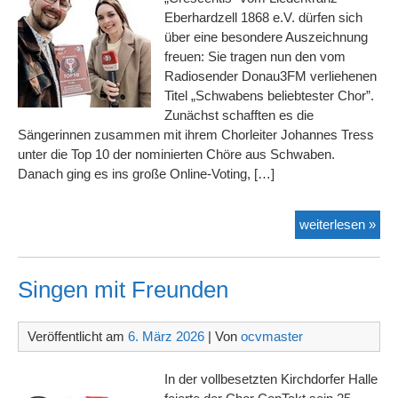
Eberhardzell 1868 e.V. dürfen sich
über eine besondere Auszeichnung
freuen: Sie tragen nun den vom
Radiosender Donau3FM verliehenen
Titel „Schwabens beliebtester Chor”.
Zunächst schafften es die
Sängerinnen zusammen mit ihrem Chorleiter Johannes Tress
unter die Top 10 der nominierten Chöre aus Schwaben.
Danach ging es ins große Online-Voting, […]
Sch
weiterlesen »
beli
Cho
Singen mit Freunden
Veröffentlicht am
6. März 2026
| Von
ocvmaster
In der vollbesetzten Kirchdorfer Halle