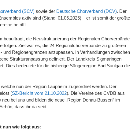
orverband (SCV)
sowie der
Deutsche Chorverband (DCV)
. Der
nsembles aktiv sind (Stand: 01.05.2025) – er ist somit der größte
eine betrifft.
beauftragt, die Neustrukturierung der Regionalen Chorverbände
rfolgen. Ziel war es, die 24 Regionalchorverbände zu größeren
s- und Regionengrenzen anzupassen. In Verhandlungen zwischen
ene Strukturanpassung definiert. Der Landkreis Sigmaringen
. Dies bedeutete für die bisherige Sängerregion Bad Saulgau die
 welche nun der Region Laupheim zugeordnet werden. Der
löst (
SZ-Bericht vom 21.10.2022
). Die Vereine des CVDB aus
ls neu bei uns und bilden die neue „Region Donau-Bussen“ im
chön, dass ihr da seid.
 nun wie folgt aus: