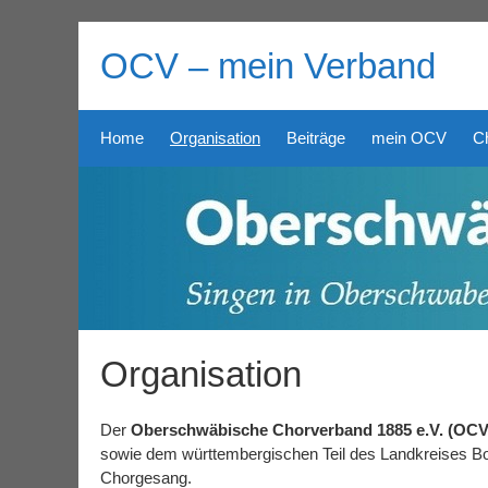
Skip
to
OCV – mein Verband
content
Home
Organisation
Beiträge
mein OCV
Ch
Organisation
Der
Oberschwäbische Chorverband 1885 e.V. (OCV
sowie dem württembergischen Teil des Landkreises Bod
Chorgesang.