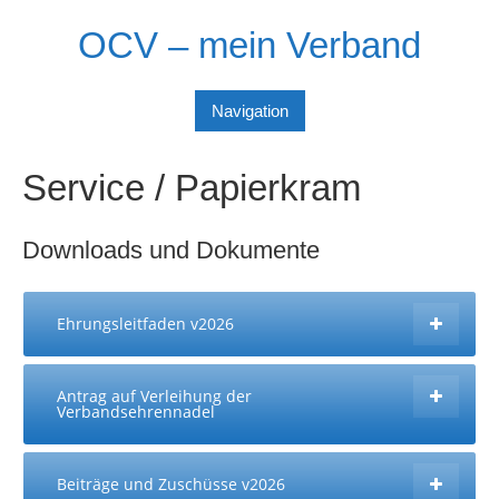
Skip
OCV – mein Verband
to
content
Navigation
Service / Papierkram
Downloads und Dokumente
Ehrungsleitfaden v2026
Antrag auf Verleihung der
Verbandsehrennadel
Beiträge und Zuschüsse v2026