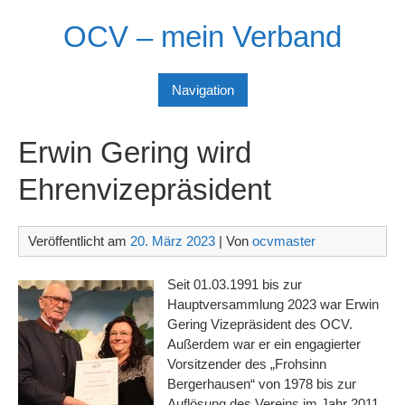
Skip
OCV – mein Verband
to
content
Navigation
Erwin Gering wird
Ehrenvizepräsident
Veröffentlicht am
20. März 2023
| Von
ocvmaster
Seit 01.03.1991 bis zur
Hauptversammlung 2023 war Erwin
Gering Vizepräsident des OCV.
Außerdem war er ein engagierter
Vorsitzender des „Frohsinn
Bergerhausen“ von 1978 bis zur
Auflösung des Vereins im Jahr 2011.