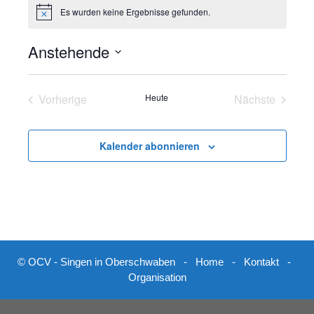
e
Es wurden keine Ergebnisse gefunden.
H
i
n
Anstehende
w
e
D
i
s
a
Vorherige
Heute
Nächste
t
Veranstaltungen
Veranstalt
u
m
Kalender abonnieren
w
ä
h
l
e
n
.
© OCV - Singen in Oberschwaben -
Home
-
Kontakt
-
Organisation