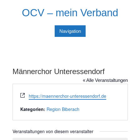
Skip
OCV – mein Verband
to
content
Navigation
Männerchor Unteressendorf
« Alle Veranstaltungen
W
https://maennerchor-unteressendorf.de
e
b
Kategorien:
Region Biberach
s
e
i
Veranstaltungen von diesem veranstalter
t