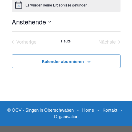
e
Es wurden keine Ergebnisse gefunden.
H
i
n
Anstehende
w
e
D
i
s
a
Vorherige
Heute
Nächste
t
Veranstaltungen
Veranstalt
u
m
Kalender abonnieren
w
ä
h
l
e
n
.
© OCV - Singen in Oberschwaben -
Home
-
Kontakt
-
Organisation