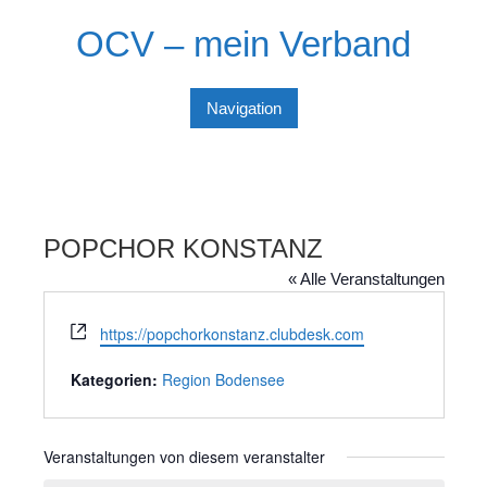
Skip
OCV – mein Verband
to
content
Navigation
POPCHOR KONSTANZ
« Alle Veranstaltungen
W
https://popchorkonstanz.clubdesk.com
e
b
Kategorien:
Region Bodensee
s
e
i
Veranstaltungen von diesem veranstalter
t