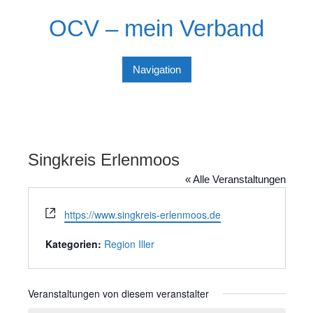
Skip
OCV – mein Verband
to
content
Navigation
Singkreis Erlenmoos
« Alle Veranstaltungen
W
https://www.singkreis-erlenmoos.de
e
b
Kategorien:
Region Iller
s
e
i
Veranstaltungen von diesem veranstalter
t