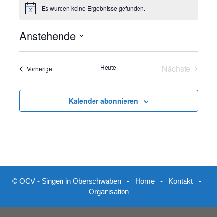
e
Es wurden keine Ergebnisse gefunden.
H
i
n
Anstehende
w
e
D
i
s
a
Heute
Nächste
Veranstaltungen
Vorherige
t
Veranstalt
u
m
Kalender abonnieren
w
ä
h
l
e
n
.
© OCV - Singen in Oberschwaben -
Home
-
Kontakt
-
Organisation