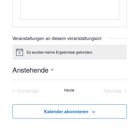
Veranstaltungen an diesem veranstaltungsort
Es wurden keine Ergebnisse gefunden.
H
i
n
Anstehende
w
e
D
i
s
a
Vorherige
Heute
Nächste
t
Veranstaltungen
Veranstalt
u
m
Kalender abonnieren
w
ä
h
l