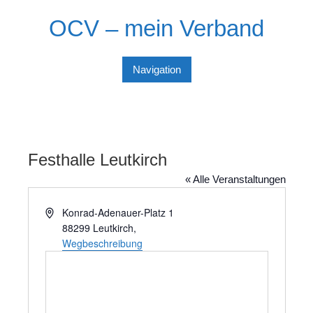
Skip
OCV – mein Verband
to
content
Navigation
Festhalle Leutkirch
« Alle Veranstaltungen
A
Konrad-Adenauer-Platz 1
d
88299 Leutkirch
,
r
Wegbeschreibung
e
s
s
e