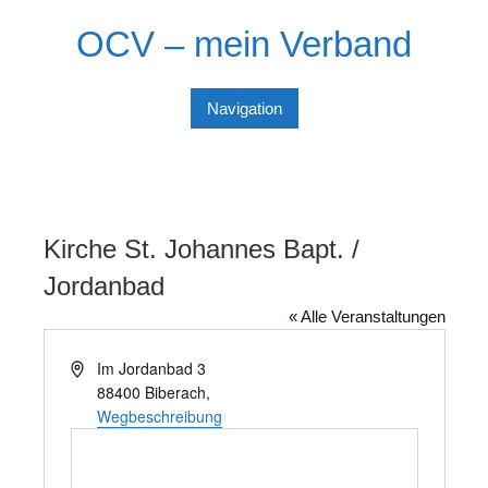
Skip
OCV – mein Verband
to
content
Navigation
Kirche St. Johannes Bapt. /
Jordanbad
« Alle Veranstaltungen
A
Im Jordanbad 3
d
88400 Biberach
,
r
Wegbeschreibung
e
s
s