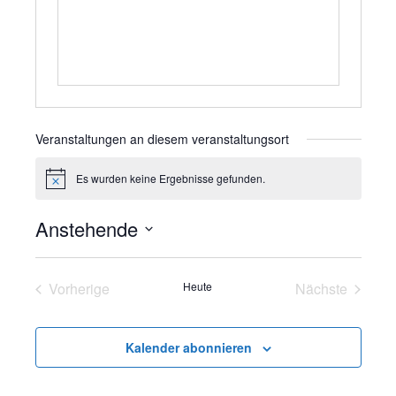
e
Veranstaltungen an diesem veranstaltungsort
Es wurden keine Ergebnisse gefunden.
H
i
n
Anstehende
w
e
D
i
s
a
Vorherige
Heute
Nächste
t
Veranstaltungen
Veranstalt
u
m
Kalender abonnieren
w
ä
h