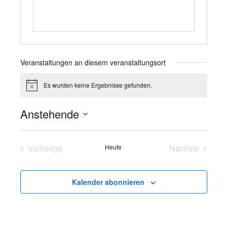
Veranstaltungen an diesem veranstaltungsort
Es wurden keine Ergebnisse gefunden.
H
i
n
Anstehende
w
e
D
i
s
a
Vorherige
Heute
Nächste
t
Veranstaltungen
Veranstalt
u
m
Kalender abonnieren
w
ä
h
l