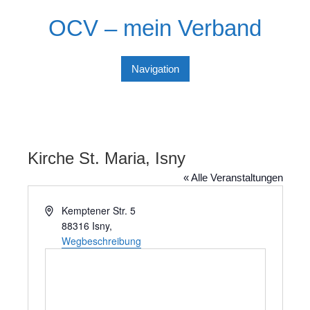
Skip
OCV – mein Verband
to
content
Navigation
Kirche St. Maria, Isny
« Alle Veranstaltungen
A
Kemptener Str. 5
d
88316 Isny
,
r
Wegbeschreibung
e
s
s
e