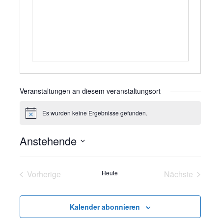
b
f
s
o
e
n
i
t
e
Veranstaltungen an diesem veranstaltungsort
Es wurden keine Ergebnisse gefunden.
H
i
n
Anstehende
w
e
D
i
s
a
Vorherige
Heute
Nächste
t
Veranstaltungen
Veranstalt
u
m
Kalender abonnieren
w
ä