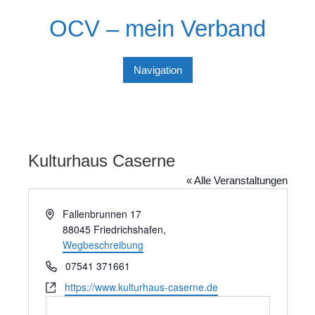
Skip
OCV – mein Verband
to
content
Navigation
Kulturhaus Caserne
« Alle Veranstaltungen
A
Fallenbrunnen 17
d
88045 Friedrichshafen
,
r
Wegbeschreibung
e
T
07541 371661
s
e
W
https://www.kulturhaus-caserne.de
s
l
e
e
e